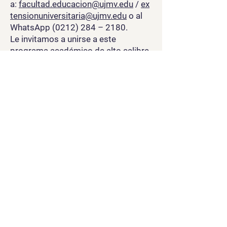
a:
facultad.educacion@ujmv.edu
/
ex
tensionuniversitaria@ujmv.edu
o al
WhatsApp
(0212) 284
– 2180.
Le invitamos a unirse a este
programa académico de alto calibre,
el cual es un paso decisivo hacia la
excelencia en la docencia
universitaria.
Aplicacion
Solicita Info
Llamanos
-0212-284-2180
-0212-284-6832
-0212-285-2807