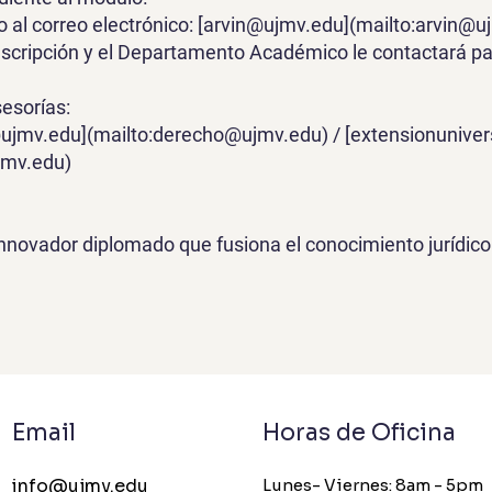
 al correo electrónico: [arvin@ujmv.edu](mailto:arvin@u
inscripción y el Departamento Académico le contactará 
esorías:
ujmv.edu
](mailto:
derecho@ujmv.edu
) / [
extensionuniver
jmv.edu
)
innovador diplomado que fusiona el conocimiento jurídico
Email
Horas de Oficina
info@ujmv.edu
Lunes- Viernes: 8am - 5pm