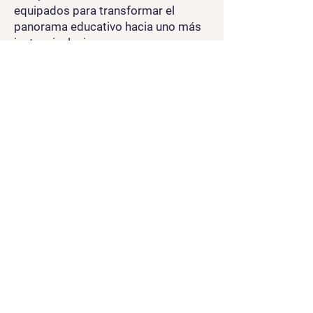
equipados para transformar el
panorama educativo hacia uno más
justo e inclusivo.
Aplicacion
Pensum
Solicita Info
Llamanos
-0212-284-2180
-0212-284-6832
-0212-285-2807
Email
Horas de